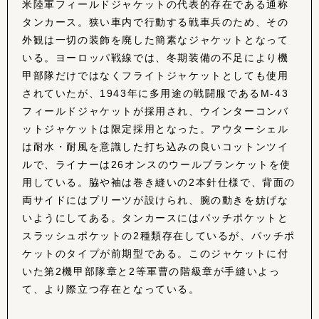
米陸軍フィールドジャケットの代表的存在である通称
タンカース。狭い車内で行動する戦車兵のため、その
外観は一切の装飾を廃した簡素なジャケットとなって
いる。ヨーロッパ戦線では、冬期装備の不足により機
甲部隊だけではなくフライトジャケットとしても使用
されていたが、1943年に多用途の戦闘服であるM-43
フィールドジャケットが採用され、ウインターコンバ
ットジャケットは限定採用となった。アウターシェル
は耐水・耐風を意識した打ち込みの良いコットンツイ
ルで、ライナーは26オンスのウールブランケットを使
用している。脇や袖は巻き縫いの2本針仕様で、背面の
両サイドにはプリーツが設けられ、腕の動きを妨げな
いようにしてある。タンカースにはパッチポケットと
スラッシュポケットの2種類存在しているが、パッチポ
ケットのタイプが前期型である。このジャケットに付
いた第2機甲部隊章と2等軍曹の階級章が手縫いよっ
て、より際立つ存在となっている。