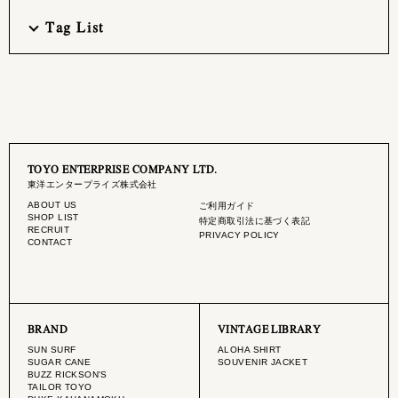
Tag List
TOYO ENTERPRISE COMPANY LTD.
東洋エンタープライズ株式会社
ABOUT US
ご利用ガイド
SHOP LIST
特定商取引法に基づく表記
RECRUIT
PRIVACY POLICY
CONTACT
BRAND
VINTAGE LIBRARY
SUN SURF
ALOHA SHIRT
SUGAR CANE
SOUVENIR JACKET
BUZZ RICKSON'S
TAILOR TOYO