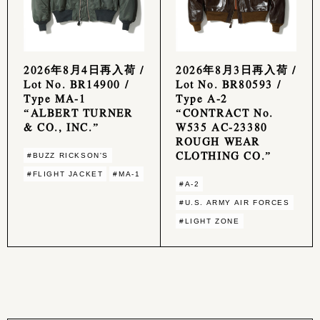
2026年8月4日再入荷 /
2026年8月3日再入荷 /
Lot No. BR14900 /
Lot No. BR80593 /
Type MA-1
Type A-2
“ALBERT TURNER
“CONTRACT No.
& CO., INC.”
W535 AC-23380
ROUGH WEAR
CLOTHING CO.”
#BUZZ RICKSON'S
#FLIGHT JACKET
#MA-1
#A-2
#U.S. ARMY AIR FORCES
#LIGHT ZONE