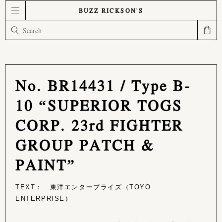
BUZZ RICKSON'S
No. BR14431 / Type B-
10 “SUPERIOR TOGS
CORP. 23rd FIGHTER
GROUP PATCH &
PAINT”
TEXT： 東洋エンタープライズ（TOYO
ENTERPRISE）