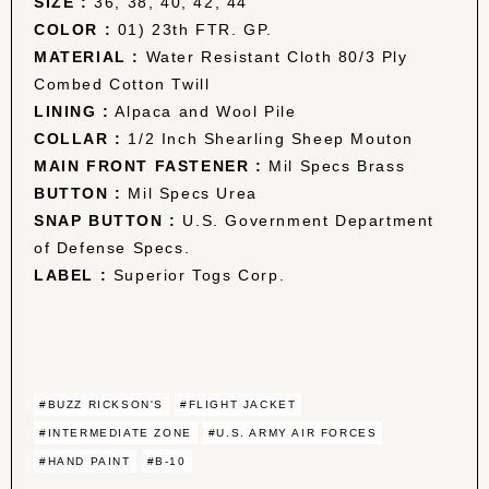
SIZE :
36, 38, 40, 42, 44
COLOR :
01) 23th FTR. GP.
MATERIAL :
Water Resistant Cloth 80/3 Ply
Combed Cotton Twill
LINING :
Alpaca and Wool Pile
COLLAR :
1/2 Inch Shearling Sheep Mouton
MAIN FRONT FASTENER :
Mil Specs Brass
BUTTON :
Mil Specs Urea
SNAP BUTTON :
U.S. Government Department
of Defense Specs.
LABEL :
Superior Togs Corp.
#BUZZ RICKSON'S
#FLIGHT JACKET
#INTERMEDIATE ZONE
#U.S. ARMY AIR FORCES
#HAND PAINT
#B-10