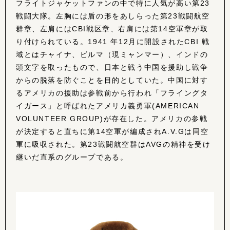
フライトジャケットファンの中で特に人気が高い第23
戦闘大隊。左胸には盾の形をあしらった第23戦闘航空
群章、左肩にはCBI戦区章、右肩には第14空軍章が取
り付けられている。1941 年12月に開設されたCBI 戦
域とはチャイナ、ビルマ（現ミャンマー）、インドの
頭文字を取ったもので、日本と戦う中国を援助し戦争
からの脱落を防ぐことを目的としていた。中国に対す
るアメリカの援助は参戦前から行われ「フライングタ
イガース」と呼ばれたアメリカ義勇軍(AMERICAN
VOLUNTEER GROUP)が存在した。アメリカの参戦
が決定すると直ちに第14空軍が編成されA.V.Gは同空
軍に吸収された。第23戦闘航空群はAVGの精神を受け
継いだ直系のグループである。