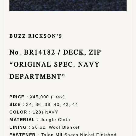
BUZZ RICKSON’S
No. BR14182 / DECK, ZIP
“ORIGINAL SPEC. NAVY
DEPARTMENT”
PRICE :
¥45,000 (+tax)
SIZE :
34, 36, 38, 40, 42, 44
COLOR :
128) NAVY
MATERIAL :
Jungle Cloth
LINING :
26 oz. Wool Blanket
FASTENER :
Talon Mil Specs Nickel Finished