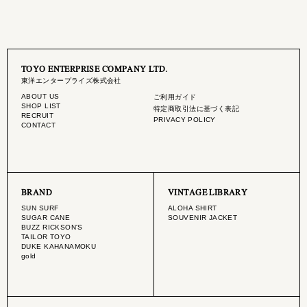
TOYO ENTERPRISE COMPANY LTD.
東洋エンタープライズ株式会社
ABOUT US
ご利用ガイド
SHOP LIST
特定商取引法に基づく表記
RECRUIT
PRIVACY POLICY
CONTACT
BRAND
VINTAGE LIBRARY
SUN SURF
ALOHA SHIRT
SUGAR CANE
SOUVENIR JACKET
BUZZ RICKSON'S
TAILOR TOYO
DUKE KAHANAMOKU
gold