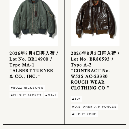
2026年8月4日再入荷 /
2026年8月3日再入荷 /
Lot No. BR14900 /
Lot No. BR80593 /
Type MA-1
Type A-2
“ALBERT TURNER
“CONTRACT No.
& CO., INC.”
W535 AC-23380
ROUGH WEAR
CLOTHING CO.”
#BUZZ RICKSON'S
#FLIGHT JACKET
#MA-1
#A-2
#U.S. ARMY AIR FORCES
#LIGHT ZONE