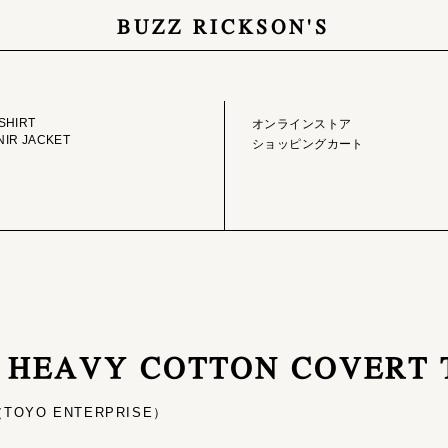
BUZZ RICKSON'S
GE LIBRARY
ONLINE STORE
SHIRT
オンラインストア
IR JACKET
ショッピングカート
 / HEAVY COTTON COVERT
OYO ENTERPRISE）