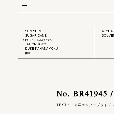
BRAND
VINTA
SUN SURF
ALOHA 
SUGAR CANE
SOUVEN
BUZZ RICKSON'S
TAILOR TOYO
DUKE KAHANAMOKU
gold
No. BR41945
TEXT： 東洋エンタープライズ（T