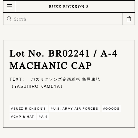
BUZZ RICKSON'S
Lot No. BR02241 / A-4
MACHANIC CAP
TEXT： バズリクソンズ企画総括 亀屋康弘
（YASUHIRO KAMEYA）
#BUZZ RICKSON'S
#U.S. ARMY AIR FORCES
#GOODS
#CAP & HAT
#A-4