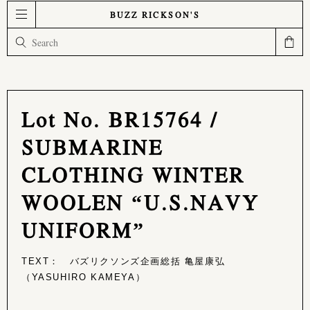
BUZZ RICKSON'S
Lot No. BR15764 /
SUBMARINE
CLOTHING WINTER
WOOLEN “U.S.NAVY
UNIFORM”
TEXT： バズリクソンズ企画総括 亀屋康弘
（YASUHIRO KAMEYA）