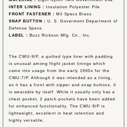
INTER LINING :
Insulation Polyester Pile
FRONT FASTENER :
Mil Specs Brass
SNAP BUTTON :
U. S. Goverment Department of
Defense Specs.
LABEL :
Buzz Rickson Mfg. Co., Inc.
The CWU-9/P, a quilted type liner with padding
is unusual among flight jacket linings which
came into usage from the early 1960s for the
CWU-7/P. Although it was intended as a lining,
as it has a front with zipper and snap buttons, it
is wearable by itself. While it usually only has a
chest pocket, 2 patch-pockets have been added
for enhanced functionality. The CWU-9/P is
lightweight, excellent in heat retention and
highly versatile.