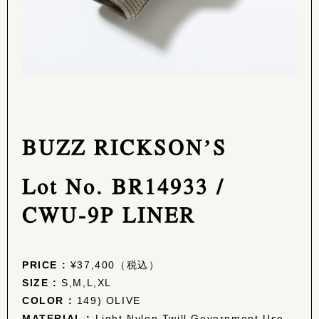
BUZZ RICKSON’S
Lot No. BR14933 /
CWU-9P LINER
PRICE :
¥37,400（税込）
SIZE :
S,M,L,XL
COLOR :
149) OLIVE
MATERIAL :
Light Nylon Twill Government Use