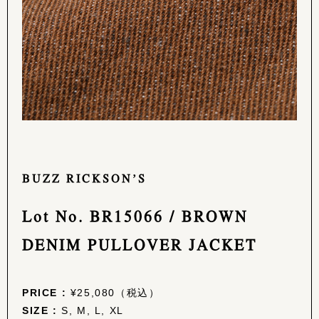
BUZZ RICKSON’S
Lot No. BR15066 / BROWN
DENIM PULLOVER JACKET
PRICE :
¥25,080（税込）
SIZE :
S, M, L, XL