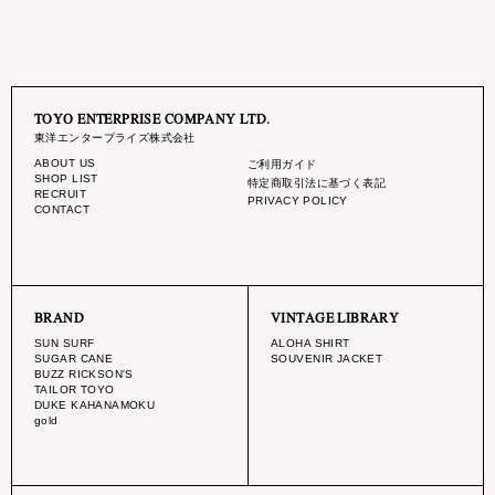
TOYO ENTERPRISE COMPANY LTD.
東洋エンタープライズ株式会社
ABOUT US
ご利用ガイド
SHOP LIST
特定商取引法に基づく表記
RECRUIT
PRIVACY POLICY
CONTACT
BRAND
VINTAGE LIBRARY
SUN SURF
ALOHA SHIRT
SUGAR CANE
SOUVENIR JACKET
BUZZ RICKSON'S
TAILOR TOYO
DUKE KAHANAMOKU
gold