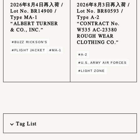
2026年8月4日再入荷 /
2026年8月3日再入荷 /
Lot No. BR14900 /
Lot No. BR80593 /
Type MA-1
Type A-2
“ALBERT TURNER
“CONTRACT No.
& CO., INC.”
W535 AC-23380
ROUGH WEAR
CLOTHING CO.”
#BUZZ RICKSON'S
#FLIGHT JACKET
#MA-1
#A-2
#U.S. ARMY AIR FORCES
#LIGHT ZONE
Tag List