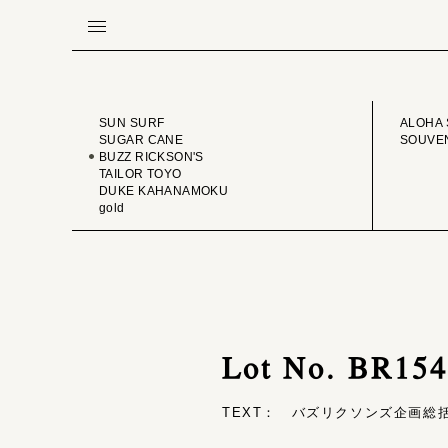
BRAND
VINTA
SUN SURF
ALOHA 
SUGAR CANE
SOUVEN
BUZZ RICKSON'S
TAILOR TOYO
DUKE KAHANAMOKU
gold
Lot No. BR1
TEXT： バズリクソンズ企画総括 