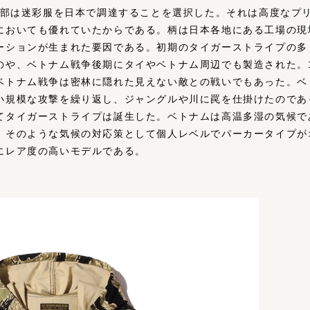
達本部は迷彩服を日本で調達することを選択した。それは高度なプ
においても優れていたからである。柄は日本各地にある工場の現
ーションが生まれた要因である。初期のタイガーストライプの多
のや、ベトナム戦争後期にタイやベトナム周辺でも製造された。1
ベトナム戦争は密林に隠れた見えない敵との戦いでもあった。ベ
小規模な攻撃を繰り返し、ジャングルや川に罠を仕掛けたのであ
てタイガーストライプは誕生した。ベトナムは高温多湿の気候で
。そのような気候の対応策として個人レベルでパーカータイプが
にレア度の高いモデルである。