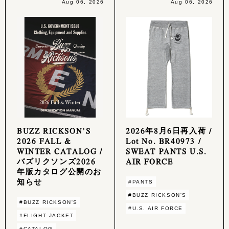
Aug 06, 2026
Aug 06, 2026
BUZZ RICKSON’S
2026年8月6日再入荷 /
2026 FALL &
Lot No. BR40973 /
WINTER CATALOG /
SWEAT PANTS U.S.
バズリクソンズ2026
AIR FORCE
年版カタログ公開のお
知らせ
#PANTS
#BUZZ RICKSON'S
#BUZZ RICKSON'S
#U.S. AIR FORCE
#FLIGHT JACKET
#CATALOG