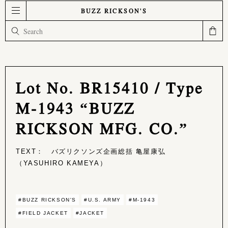
BUZZ RICKSON'S
Lot No. BR15410 / Type
M-1943 “BUZZ
RICKSON MFG. CO.”
TEXT： バズリクソンズ企画総括 亀屋康弘
（YASUHIRO KAMEYA）
#BUZZ RICKSON'S
#U.S. ARMY
#M-1943
#FIELD JACKET
#JACKET