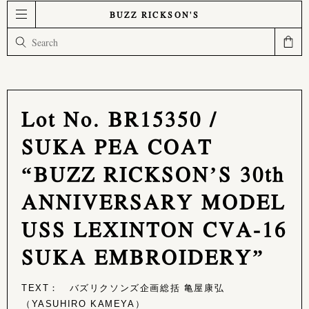
BUZZ RICKSON'S
Lot No. BR15350 /
SUKA PEA COAT
“BUZZ RICKSON’S 30th
ANNIVERSARY MODEL
USS LEXINTON CVA-16
SUKA EMBROIDERY”
TEXT： バズリクソンズ企画総括 亀屋康弘
（YASUHIRO KAMEYA）