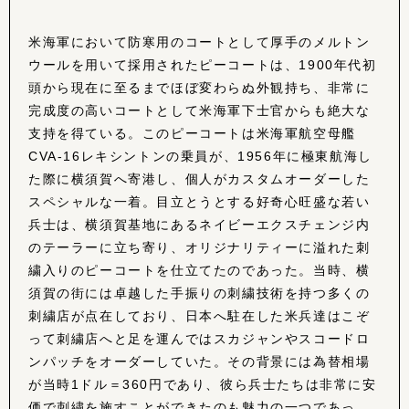
米海軍において防寒用のコートとして厚手のメルトン
ウールを用いて採用されたピーコートは、1900年代初
頭から現在に至るまでほぼ変わらぬ外観持ち、非常に
完成度の高いコートとして米海軍下士官からも絶大な
支持を得ている。このピーコートは米海軍航空母艦
CVA-16レキシントンの乗員が、1956年に極東航海し
た際に横須賀へ寄港し、個人がカスタムオーダーした
スペシャルな一着。目立とうとする好奇心旺盛な若い
兵士は、横須賀基地にあるネイビーエクスチェンジ内
のテーラーに立ち寄り、オリジナリティーに溢れた刺
繍入りのピーコートを仕立てたのであった。当時、横
須賀の街には卓越した手振りの刺繍技術を持つ多くの
刺繍店が点在しており、日本へ駐在した米兵達はこぞ
って刺繍店へと足を運んではスカジャンやスコードロ
ンパッチをオーダーしていた。その背景には為替相場
が当時1ドル＝360円であり、彼ら兵士たちは非常に安
価で刺繍を施すことができたのも魅力の一つであっ