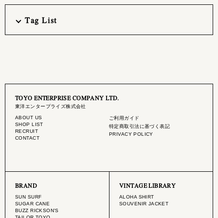
Tag List
TOYO ENTERPRISE COMPANY LTD.
東洋エンタープライズ株式会社
ABOUT US
ご利用ガイド
SHOP LIST
特定商取引法に基づく表記
RECRUIT
PRIVACY POLICY
CONTACT
BRAND
VINTAGE LIBRARY
SUN SURF
ALOHA SHIRT
SUGAR CANE
SOUVENIR JACKET
BUZZ RICKSON'S
TAILOR TOYO