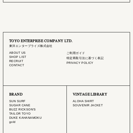
TOYO ENTERPRISE COMPANY LTD.
東洋エンタープライズ株式会社
ABOUT US
ご利用ガイド
SHOP LIST
特定商取引法に基づく表記
RECRUIT
PRIVACY POLICY
CONTACT
BRAND
VINTAGE LIBRARY
SUN SURF
ALOHA SHIRT
SUGAR CANE
SOUVENIR JACKET
BUZZ RICKSON'S
TAILOR TOYO
DUKE KAHANAMOKU
gold