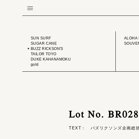
BRAND
VINTA
SUN SURF
ALOHA 
SUGAR CANE
SOUVEN
BUZZ RICKSON'S
TAILOR TOYO
DUKE KAHANAMOKU
gold
Lot No. BR02
TEXT： バズリクソンズ企画総括 