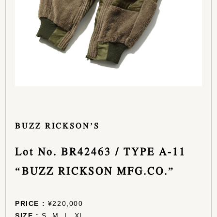
BUZZ RICKSON’S
Lot No. BR42463 / TYPE A-11
“BUZZ RICKSON MFG.CO.”
PRICE :
¥220,000
SIZE :
S, M, L, XL