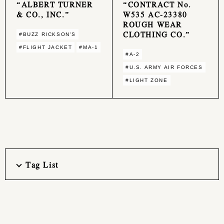
“ALBERT TURNER
“CONTRACT No.
& CO., INC.”
W535 AC-23380
ROUGH WEAR
CLOTHING CO.”
#BUZZ RICKSON'S
#FLIGHT JACKET
#MA-1
#A-2
#U.S. ARMY AIR FORCES
#LIGHT ZONE
Tag List