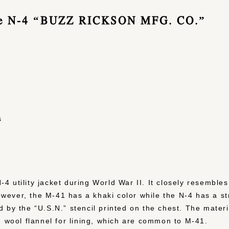
pe N-4 “BUZZ RICKSON MFG. CO.”
4
s
 utility jacket during World War II. It closely resembles
ever, the M-41 has a khaki color while the N-4 has a stro
d by the “U.S.N.” stencil printed on the chest. The mater
nd wool flannel for lining, which are common to M-41.