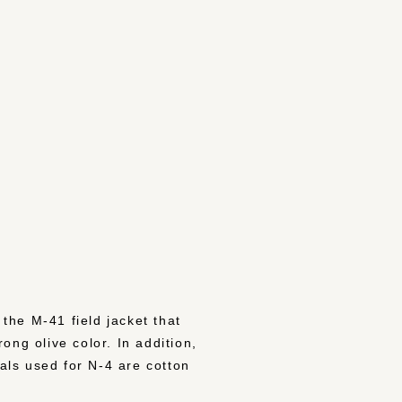
 the M-41 field jacket that
ng olive color. In addition,
ials used for N-4 are cotton