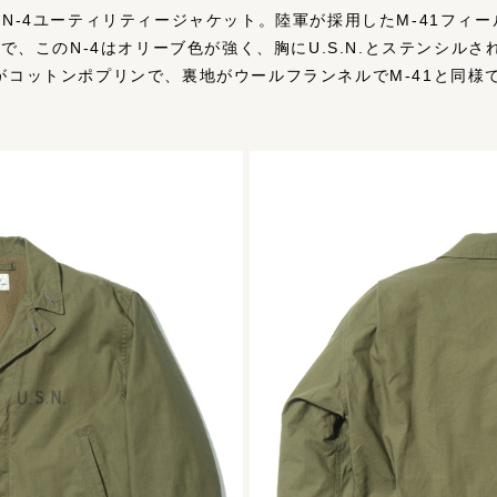
N-4ユーティリティージャケット。陸軍が採用したM-41フィ
色で、このN-4はオリーブ色が強く、胸にU.S.N.とステンシル
がコットンポプリンで、裏地がウールフランネルでM-41と同様