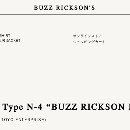
BUZZ RICKSON'S
GE LIBRARY
ONLINE STORE
SHIRT
オンラインストア
IR JACKET
ショッピングカート
/ Type N-4 “BUZZ RICKSON
OYO ENTERPRISE）