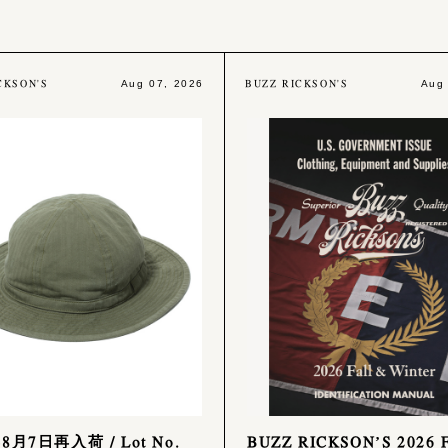
CKSON'S
BUZZ RICKSON'S
Aug 07, 2026
Aug
年8月7日再入荷 / Lot No.
BUZZ RICKSON’S 2026 