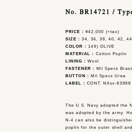
No. BR14721 / Ty
PRICE :
¥42,000 (+tax)
SIZE :
34, 36, 38, 40, 42, 4
COLOR :
149) OLIVE
MATERIAL :
Cotton Poplin
LINING :
Wool
FASTENER :
Mil Specs Bras
BUTTON :
Mil Specs Urea
LABEL :
CONT. NXsx-83888
The U.S. Navy adopted the N-4
was adopted by the army. How
N-4 can also be distinguishe
poplin for the outer shell a