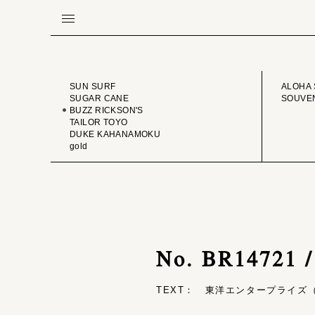
BRAND
VINTA
SUN SURF
ALOHA 
SUGAR CANE
SOUVEN
BUZZ RICKSON'S
TAILOR TOYO
DUKE KAHANAMOKU
gold
No. BR14721 
TEXT： 東洋エンタープライズ（T