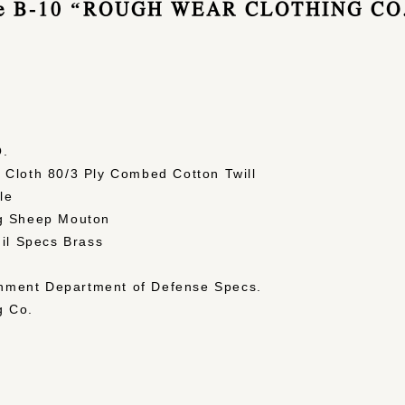
pe B-10 “ROUGH WEAR CLOTHING CO.
Q.
 Cloth 80/3 Ply Combed Cotton Twill
le
ng Sheep Mouton
il Specs Brass
nment Department of Defense Specs.
g Co.