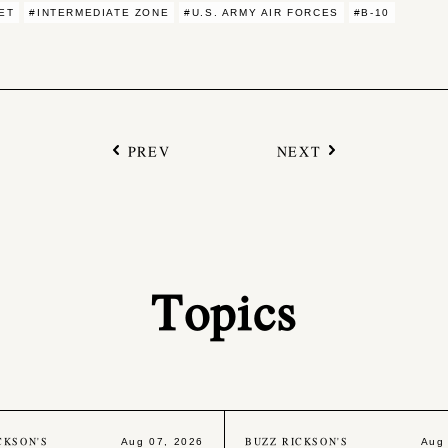
ET
#INTERMEDIATE ZONE
#U.S. ARMY AIR FORCES
#B-10
PREV
NEXT
Topics
CKSON'S
BUZZ RICKSON'S
Aug 07, 2026
Aug