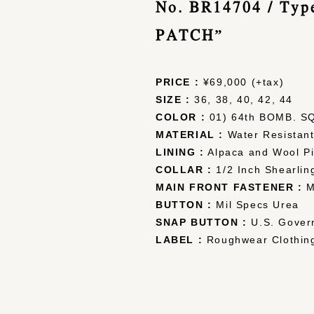
No. BR14704 / Ty
PATCH”
PRICE :
¥69,000 (+tax)
SIZE :
36, 38, 40, 42, 44
COLOR :
01) 64th BOMB. S
MATERIAL :
Water Resistant
LINING :
Alpaca and Wool Pi
COLLAR :
1/2 Inch Shearli
MAIN FRONT FASTENER :
M
BUTTON :
Mil Specs Urea
SNAP BUTTON :
U.S. Gover
LABEL :
Roughwear Clothin