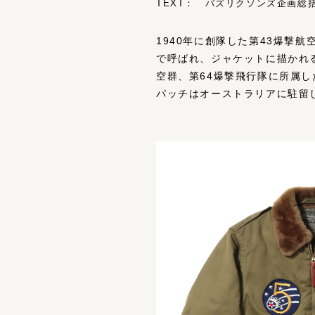
TEXT： バズリクソンズ企画総括 
1940年に創隊した第43爆撃航
で呼ばれ、ジャケットに描かれ
空群、第64爆撃飛行隊に所属した
パッチはオーストラリアに駐留