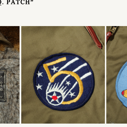
Q. PATCH”