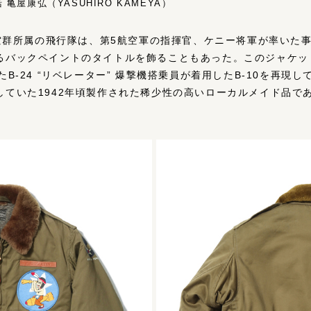
亀屋康弘（YASUHIRO KAMEYA）
空群所属の飛行隊は、第5航空軍の指揮官、ケニー将軍が率いた事から 
るバックペイントのタイトルを飾ることもあった。このジャケット
B-24 “リベレーター” 爆撃機搭乗員が着用したB-10を再現
していた1942年頃製作された稀少性の高いローカルメイド品で