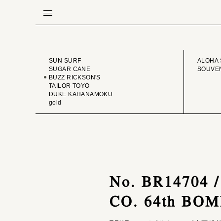
BRAND
VINTA
SUN SURF
ALOHA 
SUGAR CANE
SOUVEN
BUZZ RICKSON'S
TAILOR TOYO
DUKE KAHANAMOKU
gold
No. BR14704
CO. 64th BOM