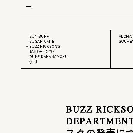
BRAND
VINTA
SUN SURF
ALOHA 
SUGAR CANE
SOUVEN
BUZZ RICKSON'S
TAILOR TOYO
DUKE KAHANAMOKU
gold
BUZZ RICKSO
DEPARTMEN
スクの発売に