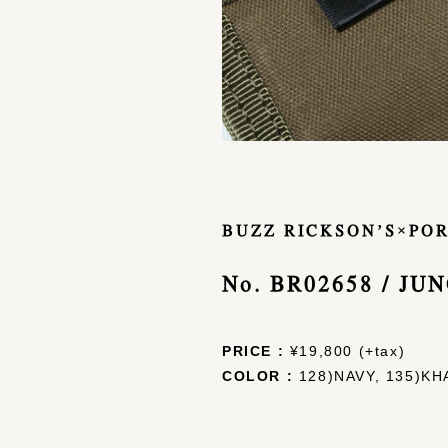
BUZZ RICKSON’S×PO
No. BR02658 / J
PRICE :
¥19,800 (+tax)
COLOR :
128)NAVY, 135)KH