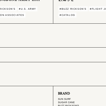
RICKSON'S
#U.S. ARMY
#BUZZ RICKSON'S
#FLIGHT 
ION ASSOCIATES
#CATALOG
BRAND
SUN SURF
SUGAR CANE
BUZZ RICKSON'S