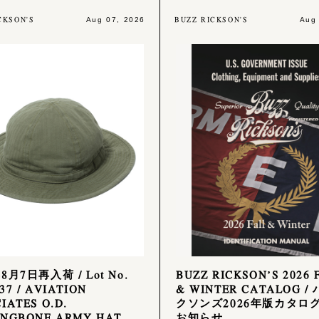
CKSON'S
BUZZ RICKSON'S
Aug 07, 2026
Aug
年8月7日再入荷 / Lot No.
BUZZ RICKSON’S 2026 
37 / AVIATION
& WINTER CATALOG /
IATES O.D.
クソンズ2026年版カタロ
INGBONE ARMY HAT
お知らせ