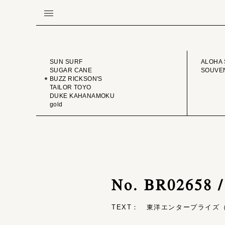
BRAND
VINTA
SUN SURF
ALOHA 
SUGAR CANE
SOUVEN
BUZZ RICKSON'S
TAILOR TOYO
DUKE KAHANAMOKU
gold
No. BR02658
TEXT： 東洋エンタープライズ（T