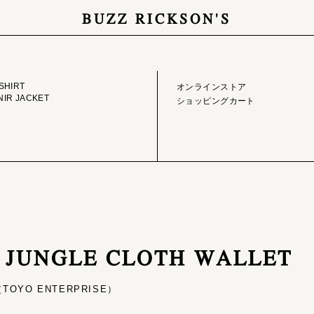
BUZZ RICKSON'S
GE LIBRARY
ONLINE STORE
SHIRT
オンラインストア
IR JACKET
ショッピングカート
 / JUNGLE CLOTH WALLET
OYO ENTERPRISE）