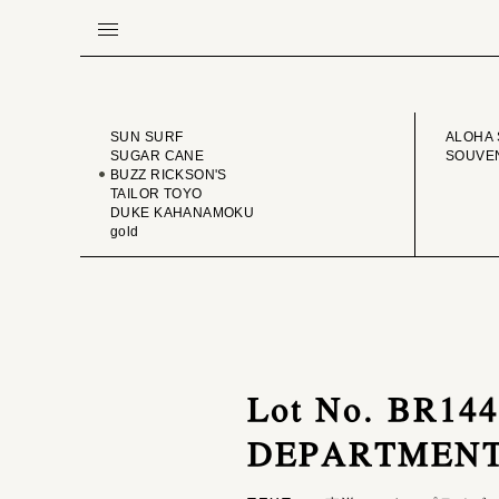
BRAND
VINTA
SUN SURF
ALOHA 
SUGAR CANE
SOUVEN
BUZZ RICKSON'S
TAILOR TOYO
DUKE KAHANAMOKU
gold
Lot No. BR14
DEPARTMENT