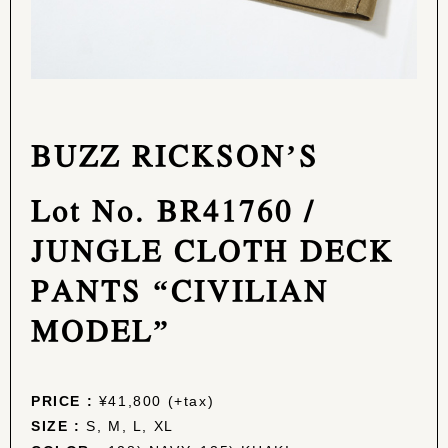
BUZZ RICKSON’S
Lot No. BR41760 /
JUNGLE CLOTH DECK
PANTS “CIVILIAN
MODEL”
PRICE :
¥41,800 (+tax)
SIZE :
S, M, L, XL