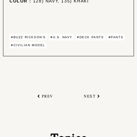
COLOR :
128) NAVY, 135) KHAKI
#BUZZ RICKSON'S
#U.S. NAVY
#DECK PANTS
#PANTS
#CIVILIAN MODEL
PREV
NEXT