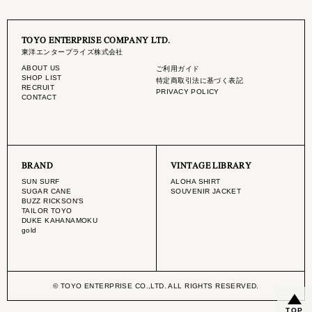
TOYO ENTERPRISE COMPANY LTD.
東洋エンタープライズ株式会社
ABOUT US
ご利用ガイド
SHOP LIST
特定商取引法に基づく表記
RECRUIT
PRIVACY POLICY
CONTACT
BRAND
VINTAGE LIBRARY
SUN SURF
ALOHA SHIRT
SUGAR CANE
SOUVENIR JACKET
BUZZ RICKSON'S
TAILOR TOYO
DUKE KAHANAMOKU
gold
© TOYO ENTERPRISE CO.,LTD. ALL RIGHTS RESERVED.
TOP