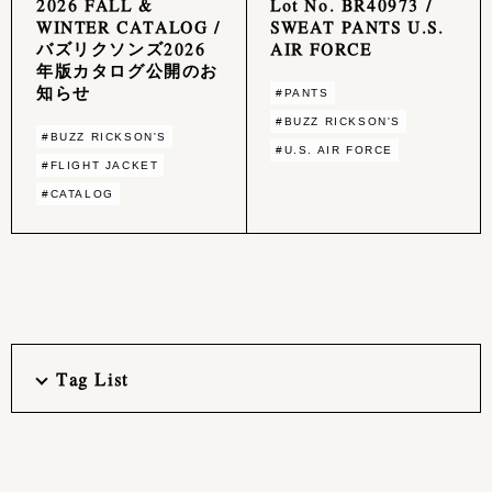
2026 FALL &
Lot No. BR40973 /
WINTER CATALOG /
SWEAT PANTS U.S.
バズリクソンズ2026
AIR FORCE
年版カタログ公開のお
知らせ
#PANTS
#BUZZ RICKSON'S
#BUZZ RICKSON'S
#U.S. AIR FORCE
#FLIGHT JACKET
#CATALOG
Tag List