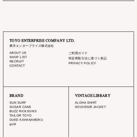
TOYO ENTERPRISE COMPANY LTD.
東洋エンタープライズ株式会社
ABOUT US
ご利用ガイド
SHOP LIST
特定商取引法に基づく表記
RECRUIT
PRIVACY POLICY
CONTACT
BRAND
VINTAGE LIBRARY
SUN SURF
ALOHA SHIRT
SUGAR CANE
SOUVENIR JACKET
BUZZ RICKSON'S
TAILOR TOYO
DUKE KAHANAMOKU
gold