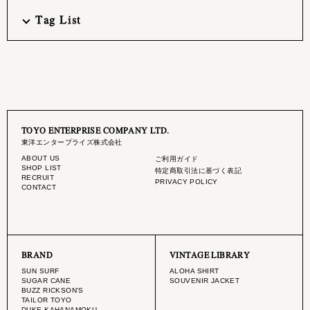
Tag List
TOYO ENTERPRISE COMPANY LTD.
東洋エンタープライズ株式会社
ABOUT US
ご利用ガイド
SHOP LIST
特定商取引法に基づく表記
RECRUIT
PRIVACY POLICY
CONTACT
BRAND
VINTAGE LIBRARY
SUN SURF
ALOHA SHIRT
SUGAR CANE
SOUVENIR JACKET
BUZZ RICKSON'S
TAILOR TOYO
DUKE KAHANAMOKU