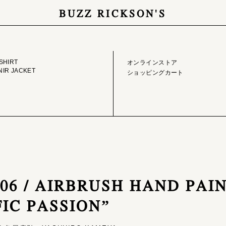
BUZZ RICKSON'S
GE LIBRARY
ONLINE STORE
SHIRT
オンラインストア
IR JACKET
ショッピングカート
9106 / AIRBRUSH HAND PAI
FIC PASSION”