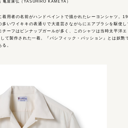
亀屋康弘（YASUHIRO KAMEYA）
着用者の名前がハンドペイントで描かれたレーヨンシャツ。195
の多いワイキキの表通りで大道芸さながらにエアブラシを駆使し
モチーフはピンナップガールが多く、このシャツは当時太平洋エ
トして製作された一着。『パシフィック・パッション』とは妖艶
ある。