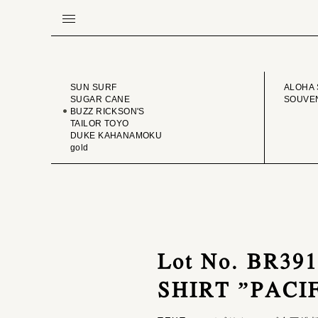
BRAND
VINTA
SUN SURF
ALOHA 
SUGAR CANE
SOUVEN
BUZZ RICKSON'S
TAILOR TOYO
DUKE KAHANAMOKU
gold
Lot No. BR3
SHIRT ”PACI