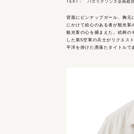
TEXT： バズリクソンズ企画総括 
背面にピンナップガール、胸元に
にかけて絵心のある者が観光客
観光客の心を捕まえた。絵柄の
した第5空軍の兵士がリクエス
平洋を掛けた洒落たタイトルで