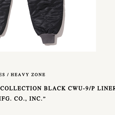
ES / HEAVY ZONE
 COLLECTION BLACK CWU-9/P LINE
G. CO., INC.”