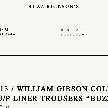
BUZZ RICKSON'S
GE LIBRARY
ONLINE STORE
SHIRT
オンラインストア
IR JACKET
ショッピングカート
2413 / WILLIAM GIBSON CO
/P LINER TROUSERS “BUZ
C.”