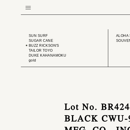
BRAND
VINTA
SUN SURF
ALOHA 
SUGAR CANE
SOUVEN
BUZZ RICKSON'S
TAILOR TOYO
DUKE KAHANAMOKU
gold
Lot No. BR4
BLACK CWU-9
MFG. CO., IN