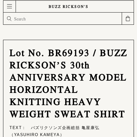
BUZZ RICKSON'S
Lot No. BR69193 / BUZZ
RICKSON’S 30th
ANNIVERSARY MODEL
HORIZONTAL
KNITTING HEAVY
WEIGHT SWEAT SHIRT
TEXT： バズリクソンズ企画総括 亀屋康弘
（YASUHIRO KAMEYA）