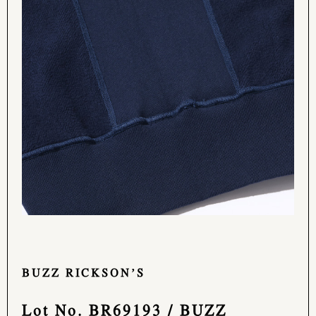
BUZZ RICKSON’S
Lot No. BR69193 / BUZZ