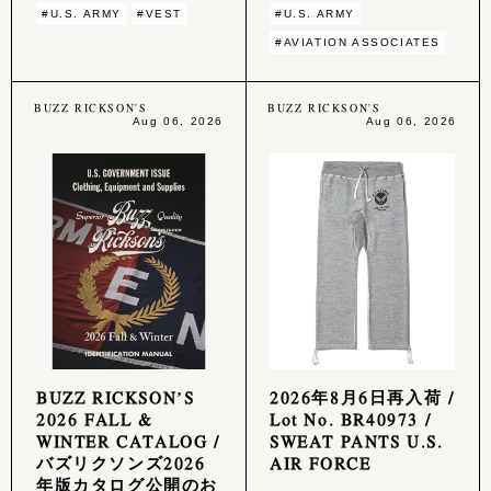
#U.S. ARMY
#VEST
#U.S. ARMY
#AVIATION ASSOCIATES
BUZZ RICKSON'S
BUZZ RICKSON'S
Aug 06, 2026
Aug 06, 2026
BUZZ RICKSON’S
2026年8月6日再入荷 /
2026 FALL &
Lot No. BR40973 /
WINTER CATALOG /
SWEAT PANTS U.S.
バズリクソンズ2026
AIR FORCE
年版カタログ公開のお