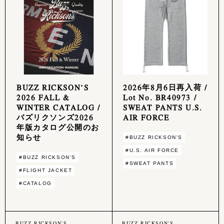
BUZZ RICKSON’S
2026年8月6日再入荷 /
2026 FALL &
Lot No. BR40973 /
WINTER CATALOG /
SWEAT PANTS U.S.
バズリクソンズ2026
AIR FORCE
年版カタログ公開のお
知らせ
#BUZZ RICKSON'S
#U.S. AIR FORCE
#BUZZ RICKSON'S
#SWEAT PANTS
#FLIGHT JACKET
#CATALOG
BUZZ RICKSON'S
BUZZ RICKSON'S