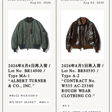
Aug 04, 2026
Aug 03, 2026
2026年8月4日再入荷 /
2026年8月3日再入荷 /
Lot No. BR14900 /
Lot No. BR80593 /
Type MA-1
Type A-2
“ALBERT TURNER
“CONTRACT No.
& CO., INC.”
W535 AC-23380
ROUGH WEAR
CLOTHING CO.”
#BUZZ RICKSON'S
#FLIGHT JACKET
#MA-1
#A-2