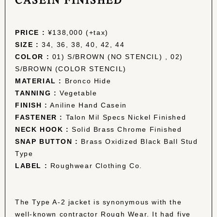
PRICE :
¥138,000 (+tax)
SIZE :
34, 36, 38, 40, 42, 44
COLOR :
01) S/BROWN (NO STENCIL) , 02)
S/BROWN (COLOR STENCIL)
MATERIAL :
Bronco Hide
TANNING :
Vegetable
FINISH :
Aniline Hand Casein
FASTENER :
Talon Mil Specs Nickel Finished
NECK HOOK :
Solid Brass Chrome Finished
SNAP BUTTON :
Brass Oxidized Black Ball Stud
Type
LABEL :
Roughwear Clothing Co.
The Type A-2 jacket is synonymous with the
well-known contractor Rough Wear. It had five