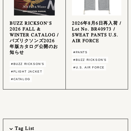
BUZZ RICKSON’S
2026年8月6日再入荷 /
2026 FALL &
Lot No. BR40973 /
WINTER CATALOG /
SWEAT PANTS U.S.
バズリクソンズ2026
AIR FORCE
年版カタログ公開のお
知らせ
#PANTS
#BUZZ RICKSON'S
#BUZZ RICKSON'S
#U.S. AIR FORCE
#FLIGHT JACKET
#CATALOG
Tag List