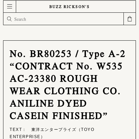
BUZZ RICKSON'S
No. BR80253 / Type A-2
“CONTRACT No. W535
AC-23380 ROUGH
WEAR CLOTHING CO.
ANILINE DYED
CASEIN FINISHED”
TEXT： 東洋エンタープライズ（TOYO
ENTERPRISE）