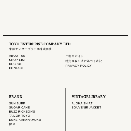
TOYO ENTERPRISE COMPANY LTD.
東洋エンタープライズ株式会社
ABOUT US
ご利用ガイド
SHOP LIST
特定商取引法に基づく表記
RECRUIT
PRIVACY POLICY
CONTACT
BRAND
VINTAGE LIBRARY
SUN SURF
ALOHA SHIRT
SUGAR CANE
SOUVENIR JACKET
BUZZ RICKSON'S
TAILOR TOYO
DUKE KAHANAMOKU
gold