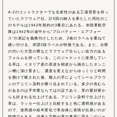
A-2のコントラクターでも生産性のある工場背景を持っ
ていたラフウェア社。計5回の納入を果たした同社のこ
のモデルは1942年契約の3番目にあたる。米陸軍航空
隊は1942年の途中から“プロパティー・エアフォー
ス”の表記を義務付けしたため、2枚のラベルを重ねて
縫い付ける、所謂2段ラベルが特徴である。また、台襟
の付いた大型の襟などラフウェア社らしい迫力のある
フォルムを持っている。このジャケットに使用してい
る革は、イタリア産の原皮を樹皮から抽出したタンニ
ン槽に漬け置きし、濃度を変えながらゆっくりと時間
を懸けて鞣された後、職人の手によってシールブラウ
ンのアニリン染料が擦り込まれている。多少の色むら
があるのは手作業ならではの証であり、革の愛好家か
らも好まれる仕上げである。アニリン染料で仕上げた
革は、ラッカー仕上げと比較すると色に透明感がある
ので、使用感や経年変化で革自体に表情が出易いのが
特徴でもある。渋液と染料が革の奥底に宿るこのジャ