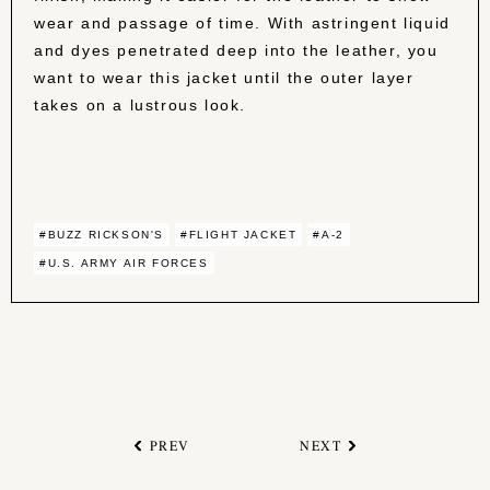
wear and passage of time. With astringent liquid
and dyes penetrated deep into the leather, you
want to wear this jacket until the outer layer
takes on a lustrous look.
#BUZZ RICKSON'S
#FLIGHT JACKET
#A-2
#U.S. ARMY AIR FORCES
PREV
NEXT