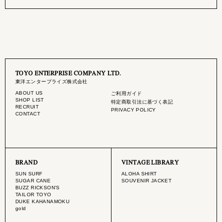
TOYO ENTERPRISE COMPANY LTD.
東洋エンタープライズ株式会社
ABOUT US
ご利用ガイド
SHOP LIST
特定商取引法に基づく表記
RECRUIT
PRIVACY POLICY
CONTACT
BRAND
VINTAGE LIBRARY
SUN SURF
ALOHA SHIRT
SUGAR CANE
SOUVENIR JACKET
BUZZ RICKSON'S
TAILOR TOYO
DUKE KAHANAMOKU
gold