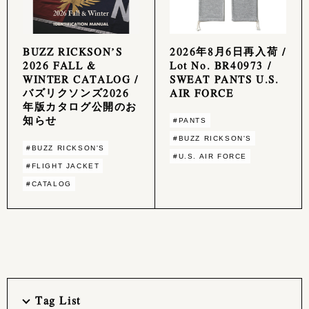
BUZZ RICKSON’S
2026年8月6日再入荷 /
2026 FALL &
Lot No. BR40973 /
WINTER CATALOG /
SWEAT PANTS U.S.
バズリクソンズ2026
AIR FORCE
年版カタログ公開のお
知らせ
#PANTS
#BUZZ RICKSON'S
#BUZZ RICKSON'S
#U.S. AIR FORCE
#FLIGHT JACKET
#CATALOG
Tag List