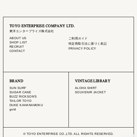
TOYO ENTERPRISE COMPANY LTD.
東洋エンタープライズ株式会社
ABOUT US
ご利用ガイド
SHOP LIST
特定商取引法に基づく表記
RECRUIT
PRIVACY POLICY
CONTACT
BRAND
VINTAGE LIBRARY
SUN SURF
ALOHA SHIRT
SUGAR CANE
SOUVENIR JACKET
BUZZ RICKSON'S
TAILOR TOYO
DUKE KAHANAMOKU
gold
© TOYO ENTERPRISE CO.,LTD. ALL RIGHTS RESERVED.