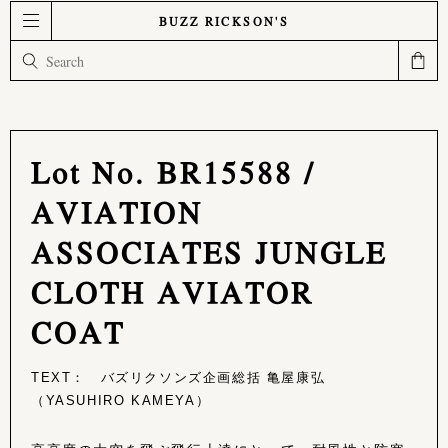
BUZZ RICKSON'S
Lot No. BR15588 /
AVIATION
ASSOCIATES JUNGLE
CLOTH AVIATOR
COAT
TEXT： バズリクソンズ企画総括 亀屋康弘
（YASUHIRO KAMEYA）