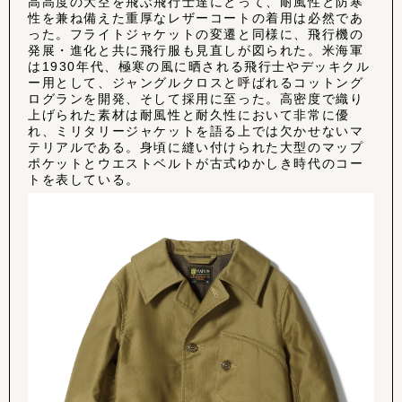
高高度の大空を飛ぶ飛行士達にとって、耐風性と防寒
性を兼ね備えた重厚なレザーコートの着用は必然であ
った。フライトジャケットの変遷と同様に、飛行機の
発展・進化と共に飛行服も見直しが図られた。米海軍
は1930年代、極寒の風に晒される飛行士やデッキクル
ー用として、ジャングルクロスと呼ばれるコットング
ログランを開発、そして採用に至った。高密度で織り
上げられた素材は耐風性と耐久性において非常に優
れ、ミリタリージャケットを語る上では欠かせないマ
テリアルである。身頃に縫い付けられた大型のマップ
ポケットとウエストベルトが古式ゆかしき時代のコー
トを表している。