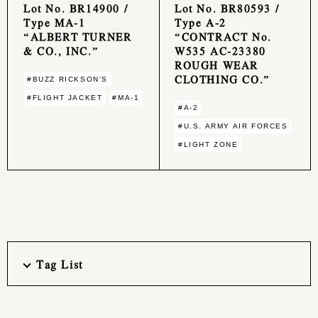
Lot No. BR14900 /
Lot No. BR80593 /
Type MA-1
Type A-2
“ALBERT TURNER
“CONTRACT No.
& CO., INC.”
W535 AC-23380
ROUGH WEAR
CLOTHING CO.”
#BUZZ RICKSON'S
#FLIGHT JACKET
#MA-1
#A-2
#U.S. ARMY AIR FORCES
#LIGHT ZONE
Tag List