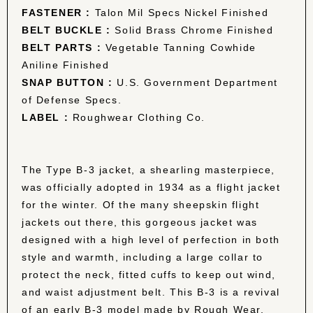
FASTENER :
Talon Mil Specs Nickel Finished
BELT BUCKLE :
Solid Brass Chrome Finished
BELT PARTS :
Vegetable Tanning Cowhide
Aniline Finished
SNAP BUTTON :
U.S. Government Department
of Defense Specs.
LABEL :
Roughwear Clothing Co.
The Type B-3 jacket, a shearling masterpiece,
was officially adopted in 1934 as a flight jacket
for the winter. Of the many sheepskin flight
jackets out there, this gorgeous jacket was
designed with a high level of perfection in both
style and warmth, including a large collar to
protect the neck, fitted cuffs to keep out wind,
and waist adjustment belt. This B-3 is a revival
of an early B-3 model made by Rough Wear.