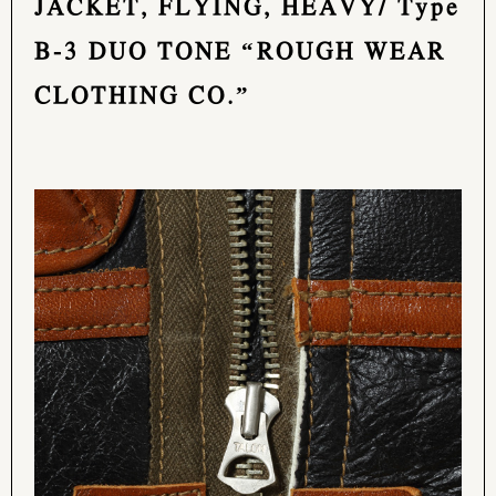
JACKET, FLYING, HEAVY/ Type
B-3 DUO TONE “ROUGH WEAR
CLOTHING CO.”