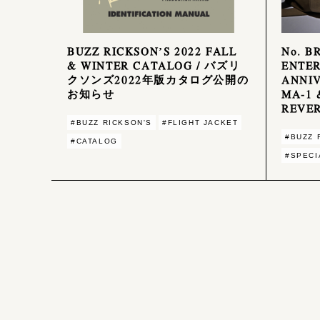
BUZZ RICKSON’S 2022 FALL
No. B
& WINTER CATALOG / バズリ
ENTER
クソンズ2022年版カタログ公開の
ANNI
お知らせ
MA-1 
REVER
#BUZZ RICKSON'S
#FLIGHT JACKET
#BUZZ 
#CATALOG
#SPECI