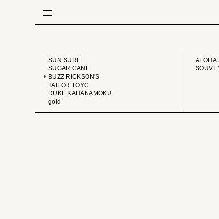
BRAND
VINTA
SUN SURF
ALOHA 
SUGAR CANE
SOUVEN
BUZZ RICKSON'S
TAILOR TOYO
DUKE KAHANAMOKU
gold