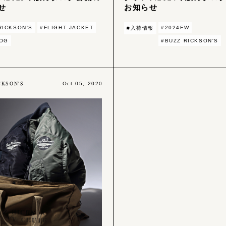
せ
お知らせ
RICKSON'S
#FLIGHT JACKET
#2024FW
#入荷情報
LOG
#BUZZ RICKSON'S
CKSON'S
Oct 05, 2020