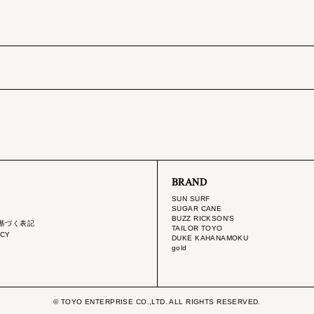
BRAND
SUN SURF
SUGAR CANE
BUZZ RICKSON'S
基づく表記
TAILOR TOYO
ICY
DUKE KAHANAMOKU
gold
© TOYO ENTERPRISE CO.,LTD. ALL RIGHTS RESERVED.