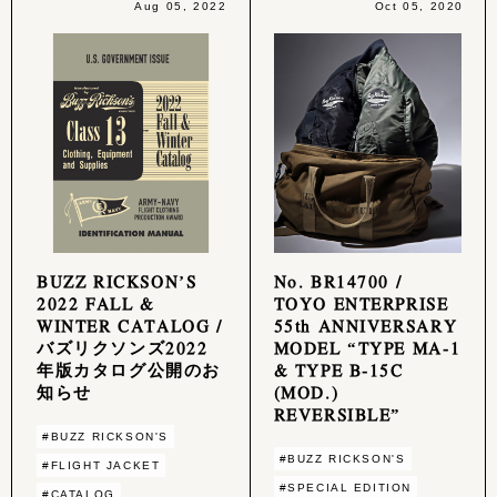
Aug 05, 2022
Oct 05, 2020
BUZZ RICKSON’S
No. BR14700 /
2022 FALL &
TOYO ENTERPRISE
WINTER CATALOG /
55th ANNIVERSARY
バズリクソンズ2022
MODEL “TYPE MA-1
年版カタログ公開のお
& TYPE B-15C
知らせ
(MOD.)
REVERSIBLE”
#BUZZ RICKSON'S
#BUZZ RICKSON'S
#FLIGHT JACKET
#SPECIAL EDITION
#CATALOG