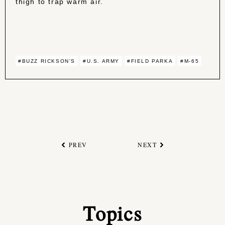
thigh to trap warm air.
#BUZZ RICKSON'S
#U.S. ARMY
#FIELD PARKA
#M-65
PREV
NEXT
Topics