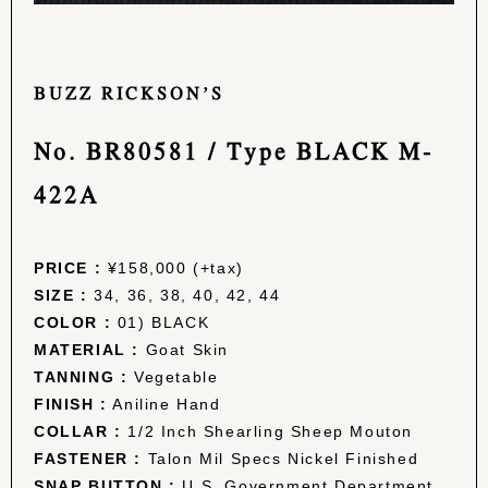
BUZZ RICKSON’S
No. BR80581 / Type BLACK M-
422A
PRICE :
¥158,000 (+tax)
SIZE :
34, 36, 38, 40, 42, 44
COLOR :
01) BLACK
MATERIAL :
Goat Skin
TANNING :
Vegetable
FINISH :
Aniline Hand
COLLAR :
1/2 Inch Shearling Sheep Mouton
FASTENER :
Talon Mil Specs Nickel Finished
SNAP BUTTON :
U.S. Government Department