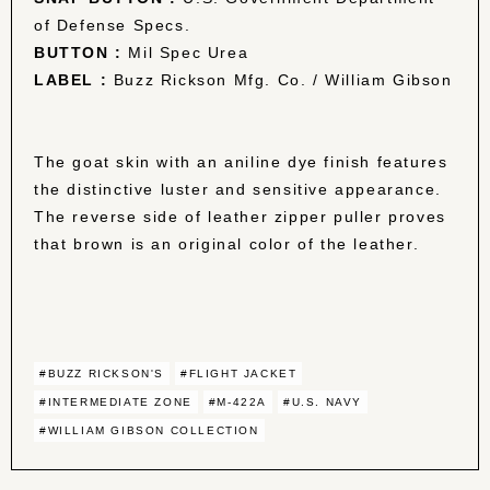
of Defense Specs.
BUTTON :
Mil Spec Urea
LABEL :
Buzz Rickson Mfg. Co. / William Gibson
The goat skin with an aniline dye finish features
the distinctive luster and sensitive appearance.
The reverse side of leather zipper puller proves
that brown is an original color of the leather.
#BUZZ RICKSON'S
#FLIGHT JACKET
#INTERMEDIATE ZONE
#M-422A
#U.S. NAVY
#WILLIAM GIBSON COLLECTION