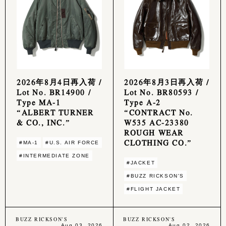
2026年8月4日再入荷 /
2026年8月3日再入荷 /
Lot No. BR14900 /
Lot No. BR80593 /
Type MA-1
Type A-2
“ALBERT TURNER
“CONTRACT No.
& CO., INC.”
W535 AC-23380
ROUGH WEAR
CLOTHING CO.”
#MA-1
#U.S. AIR FORCE
#INTERMEDIATE ZONE
#JACKET
#BUZZ RICKSON'S
#FLIGHT JACKET
BUZZ RICKSON'S
BUZZ RICKSON'S
Aug 03, 2026
Aug 02, 2026