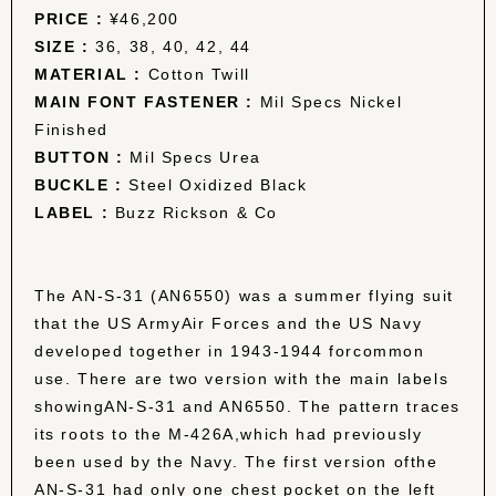
PRICE :
¥46,200
SIZE :
36, 38, 40, 42, 44
MATERIAL :
Cotton Twill
MAIN FONT FASTENER :
Mil Specs Nickel
Finished
BUTTON :
Mil Specs Urea
BUCKLE :
Steel Oxidized Black
LABEL :
Buzz Rickson & Co
The AN-S-31 (AN6550) was a summer flying suit
that the US ArmyAir Forces and the US Navy
developed together in 1943-1944 forcommon
use. There are two version with the main labels
showingAN-S-31 and AN6550. The pattern traces
its roots to the M-426A,which had previously
been used by the Navy. The first version ofthe
AN-S-31 had only one chest pocket on the left