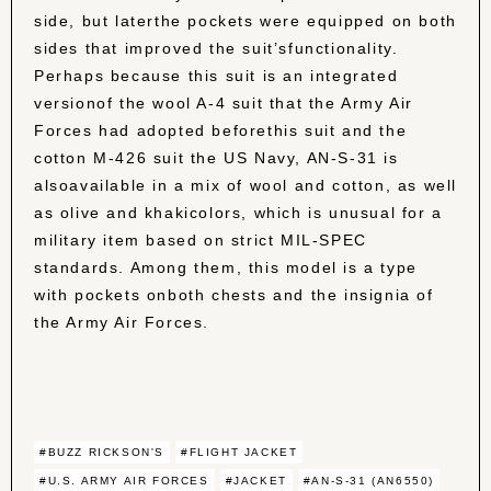
side, but laterthe pockets were equipped on both
sides that improved the suit’sfunctionality.
Perhaps because this suit is an integrated
versionof the wool A-4 suit that the Army Air
Forces had adopted beforethis suit and the
cotton M-426 suit the US Navy, AN-S-31 is
alsoavailable in a mix of wool and cotton, as well
as olive and khakicolors, which is unusual for a
military item based on strict MIL-SPEC
standards. Among them, this model is a type
with pockets onboth chests and the insignia of
the Army Air Forces.
#BUZZ RICKSON'S
#FLIGHT JACKET
#U.S. ARMY AIR FORCES
#JACKET
#AN-S-31 (AN6550)