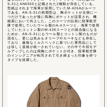
S-31とAN6550と記載された2種類が存在している。
型紙はそれまで海軍が採用していたM-426Aがルーツ
である。AN-S-31の初期型は、胸ポケットが左側に一
つだけであったが後に両胸にポケットが設置され、機
能面において向上した。このスーツの以前に陸軍航空
隊で使用していたウール製のA-4スーツと、海軍で使用
していたコットン製のM-426スーツとの統合版になる
ためか、AN-S-31にもウール製とコットン製のものが
混在し、更には色みもオリーブやカーキなども存在し
ており、厳格なミルスペックに基づいた軍用品にして
は珍しく規格が統一されていない。その中で今回モデ
ルアップしたのは両胸にポケットが付き、陸軍航空隊
のインシグニアが転写されて引き締まった印象を持つ
タイプを抜擢した。