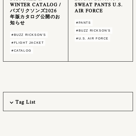
WINTER CATALOG /
SWEAT PANTS U.S.
バズリクソンズ2026
AIR FORCE
年版カタログ公開のお
知らせ
#PANTS
#BUZZ RICKSON'S
#BUZZ RICKSON'S
#U.S. AIR FORCE
#FLIGHT JACKET
#CATALOG
Tag List