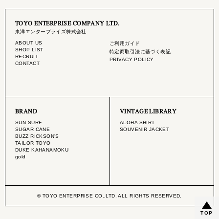
TOYO ENTERPRISE COMPANY LTD.
東洋エンタープライズ株式会社
ABOUT US
ご利用ガイド
SHOP LIST
特定商取引法に基づく表記
RECRUIT
PRIVACY POLICY
CONTACT
BRAND
VINTAGE LIBRARY
SUN SURF
ALOHA SHIRT
SUGAR CANE
SOUVENIR JACKET
BUZZ RICKSON'S
TAILOR TOYO
DUKE KAHANAMOKU
gold
© TOYO ENTERPRISE CO.,LTD. ALL RIGHTS RESERVED.
TOP